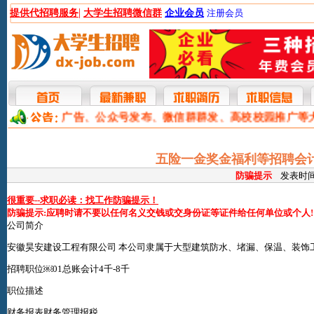
|
提供代招聘服务
大学生招聘微信群
企业会员
注册会员
本网提供网站广告、公众号发布、微信群群发、高校校园推广等
五险一金奖金福利等招聘会计
防骗提示
发表时间:2
很重要--求职必读：找工作防骗提示！
防骗提示:应聘时请不要以任何名义交钱或交身份证等证件给任何单位或个人!
公司简介
安徽昊安建设工程有限公司 本公司隶属于大型建筑防水、堵漏、保温、装饰
招聘职位￼01总账会计4千-8千
职位描述
财务报表财务管理报税