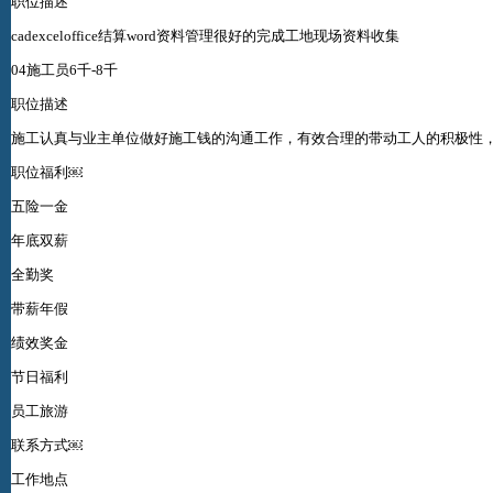
职位描述
cadexceloffice结算word资料管理很好的完成工地现场资料收集
04施工员6千-8千
职位描述
施工认真与业主单位做好施工钱的沟通工作，有效合理的带动工人的积极性
职位福利￼
五险一金
年底双薪
全勤奖
带薪年假
绩效奖金
节日福利
员工旅游
联系方式￼
工作地点