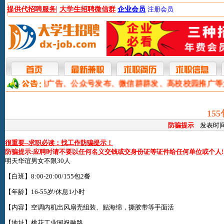
|
提供代招聘服务
大学生招聘微信群
企业会员
注册会员
本网提供网站广告、公众号发布、微信群群发、高校校园推广等
15
防骗提示
发表时间:2
很重要--求职必读：找工作防骗提示！
防骗提示:应聘时请不要以任何名义交钱或交身份证等证件给任何单位或个人!
明天华谊男女不限30人
【白班】8:00-20:00/155包2餐
【年龄】16-55岁/休息1小时
【内容】空调内机出风扇壳组装、贴海绵，撕胶带等手面活
【地址】桃花工业园祝融路