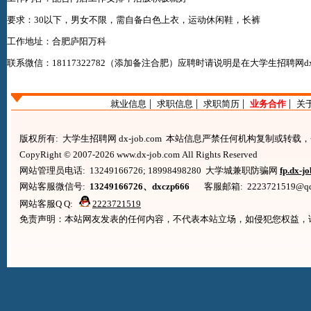
要求：30以下，男女不限，需自备白色上衣，运动休闲鞋，长裤
工作地址：合肥庐阳万科
联系微信：18117322782（添加备注合肥）应聘时请说明是在
大学生招聘网dx-j
|
|
|
|
就业信息
求职信息
求职简历
业务合作
关
版权所有: 大学生招聘网 dx-job.com 本站信息严禁任何机构复制或转
CopyRight © 2007-2026 www.dx-job.com All Rights Reserved
网站管理员电话: 13249166726; 18998498280 大学城兼职防骗网
fp.dx-j
网站客服微信号:
13249166726、dxczp666
客服邮箱: 2223721519@qq.co
网站客服Q Q:
2223721519
免责声明：本站网友发表的任何内容，不代表本站立场，如侵犯您权益